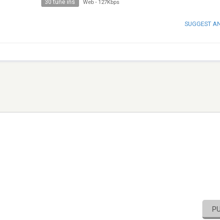
30 tune ins
Web
-
127Kbps
SUGGEST A
P