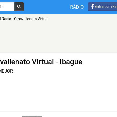
RÁDIO
Entre com Fa
 Radio - Cmcvallenato Virtual
allenato Virtual
- Ibague
 MEJOR