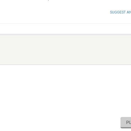
SUGGEST A
P