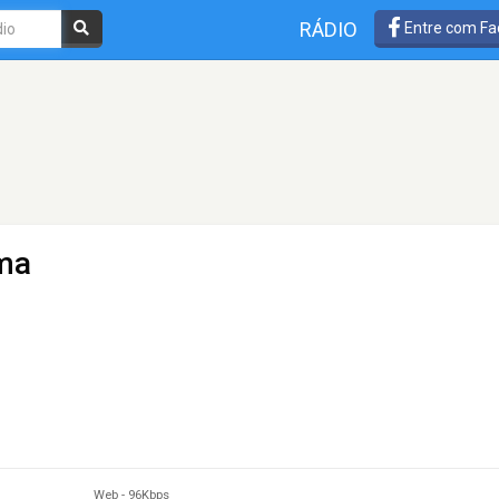
RÁDIO
Entre com Fa
ma
Web
-
96Kbps