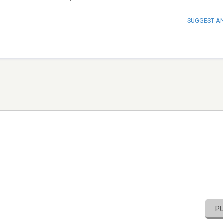
SUGGEST A
P