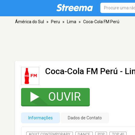
Ámérica do Sul
»
Peru
»
Lima
»
Coca-Cola FM Perú
Coca-Cola FM Perú
- Li
OUVIR
Informações
Dados de Contato
ADULT CONTEMPORARY
DANCE
POP
TOP 40