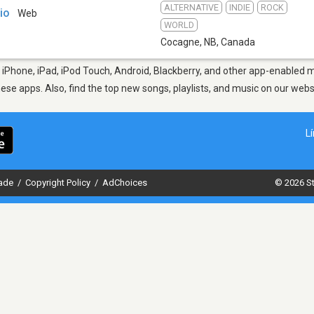
ALTERNATIVE
INDIE
ROCK
io
Web
WORLD
Cocagne, NB
,
Canada
iPhone, iPad, iPod Touch, Android, Blackberry, and other app-enabled mo
hese apps. Also, find the top new songs, playlists, and music on our webs
L
dade
/
Copyright Policy
/
AdChoices
© 2026 St