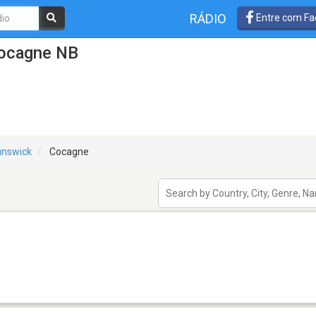
RÁDIO
Entre com Fa
Cocagne NB
unswick
Cocagne