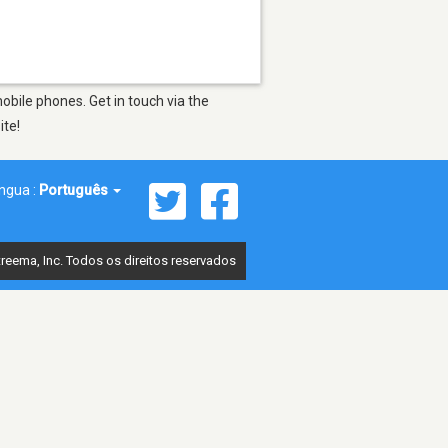
bile phones. Get in touch via the
ite!
íngua :
Português
reema, Inc. Todos os direitos reservados