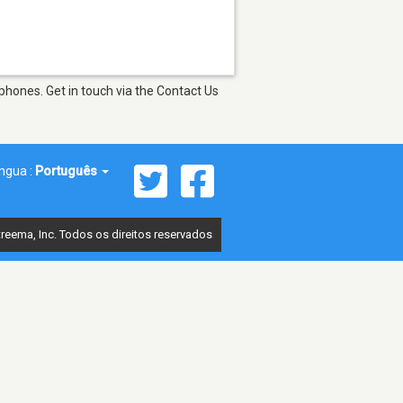
phones. Get in touch via the Contact Us
íngua :
Português
reema, Inc. Todos os direitos reservados