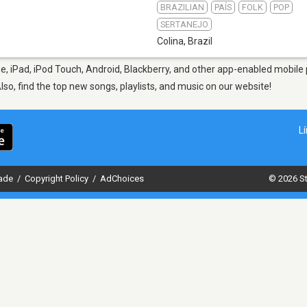
BRAZILIAN
PAÍS
FOLK
POP
1
SERTANEJO
Colina
,
Brazil
e, iPad, iPod Touch, Android, Blackberry, and other app-enabled mobile 
Also, find the top new songs, playlists, and music on our website!
L
dade
/
Copyright Policy
/
AdChoices
© 2026 St