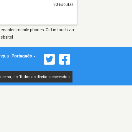
30 Escutas
-enabled mobile phones. Get in touch via
website!
íngua :
Português
reema, Inc. Todos os direitos reservados