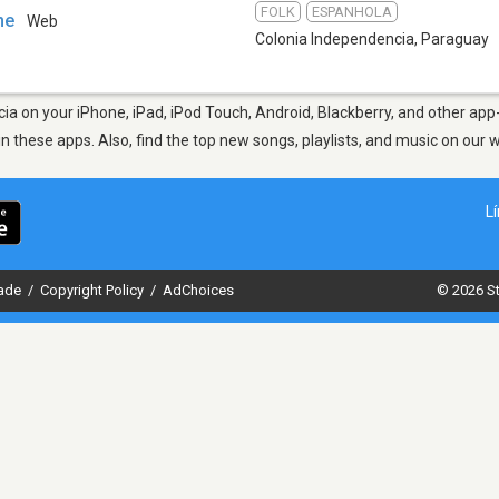
FOLK
ESPANHOLA
ne
Web
Colonia Independencia
,
Paraguay
a on your iPhone, iPad, iPod Touch, Android, Blackberry, and other app
in these apps. Also, find the top new songs, playlists, and music on our 
L
dade
/
Copyright Policy
/
AdChoices
© 2026 St