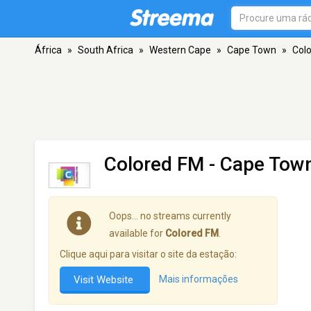
África
»
South Africa
»
Western Cape
»
Cape Town
»
Col
Colored FM
- Cape Tow
Oops… no streams currently
available for
Colored FM
.
Clique aqui para visitar o site da estação:
Visit Website
Mais informações