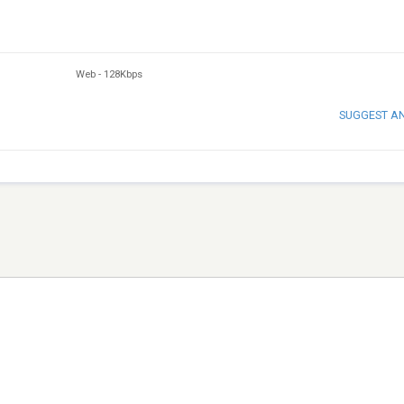
Web
-
128Kbps
SUGGEST A