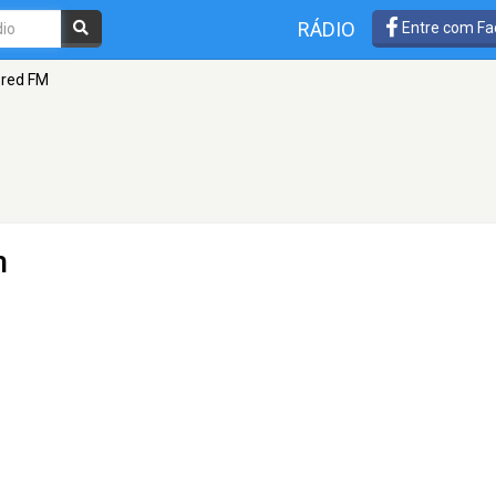
RÁDIO
Entre com Fa
ored FM
n