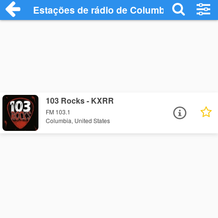
Estações de rádio de Columbia - Ouça On
103 Rocks - KXRR
FM 103.1
Columbia, United States