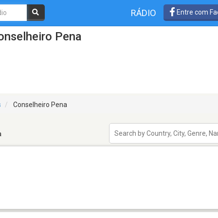
RÁDIO
Entre com Fa
onselheiro Pena
s
Conselheiro Pena
a