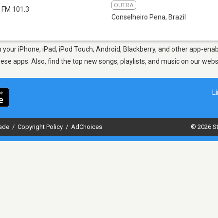
OUTRA
FM 101.3
Conselheiro Pena
,
Brazil
your iPhone, iPad, iPod Touch, Android, Blackberry, and other app-enab
hese apps. Also, find the top new songs, playlists, and music on our webs
L
dade
/
Copyright Policy
/
AdChoices
© 2026 St