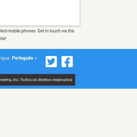
led mobile phones. Get in touch via the
ite!
íngua :
Português
reema, Inc. Todos os direitos reservados