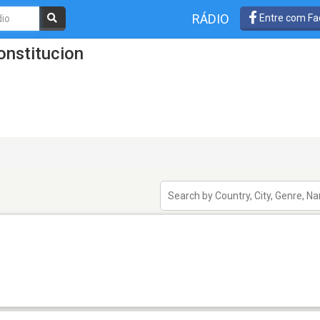
RÁDIO
Entre com Fa
onstitucion