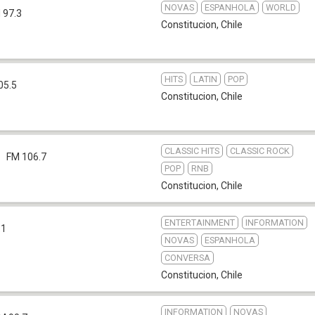
NOVAS
ESPANHOLA
WORLD
 97.3
Constitucion
,
Chile
HITS
LATIN
POP
05.5
Constitucion
,
Chile
CLASSIC HITS
CLASSIC ROCK
FM 106.7
POP
RNB
Constitucion
,
Chile
ENTERTAINMENT
INFORMATION
.1
NOVAS
ESPANHOLA
CONVERSA
Constitucion
,
Chile
INFORMATION
NOVAS