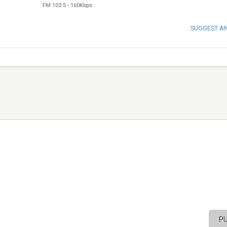
FM 103.5
-
160Kbps
SUGGEST A
P