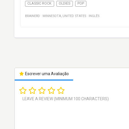
CLASSIC ROCK
OLDIES
POP
BRAINERD
·
MINNESOTA
,
UNITED STATES
·
INGLÊS
Escrever uma Avaliação