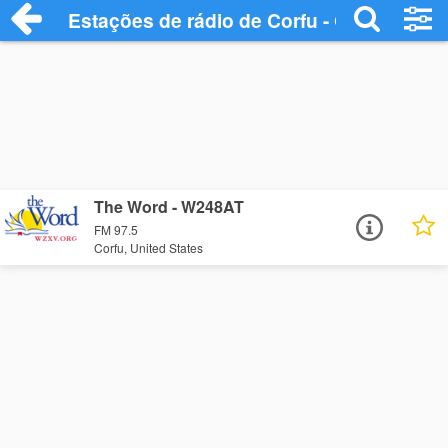
Estações de rádio de Corfu - Ouça Onlin
The Word - W248AT
FM 97.5
Corfu, United States