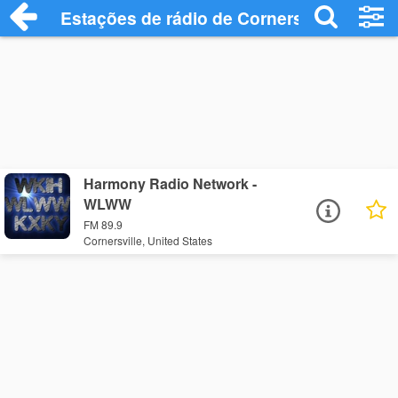
Estações de rádio de Cornersville - Ouça
Harmony Radio Network -
WLWW
FM 89.9
Cornersville, United States