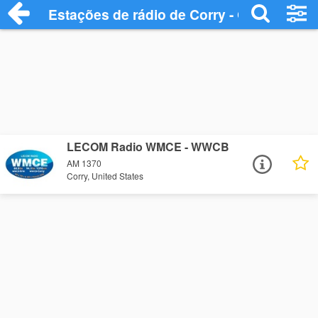
Estações de rádio de Corry - Ouça Onlin
LECOM Radio WMCE - WWCB
AM 1370
Corry, United States