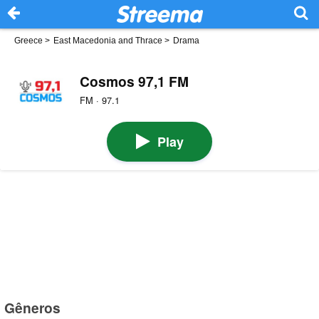
Greece
>
East Macedonia and Thrace
>
Drama
Cosmos 97,1 FM
FM · 97.1
Play
Gêneros