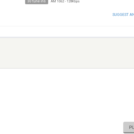
30 tune ins
AM 1062
-
128Kbps
SUGGEST A
P