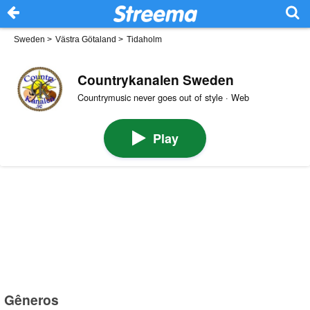
Sweden
>
Västra Götaland
>
Tidaholm
Countrykanalen Sweden
Countrymusic never goes out of style · Web
Play
Gêneros