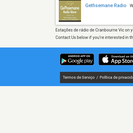
Gethsemane Radio
W
Estações de rádio de Cranbourne Vic on yo
Contact Us below if you're interested in t
Termos de Serviço
/
Política de privaci