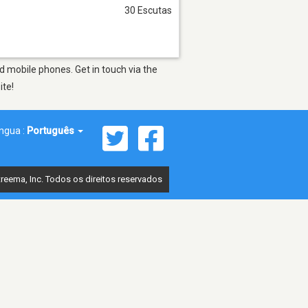
30 Escutas
d mobile phones. Get in touch via the
ite!
íngua :
Português
reema, Inc. Todos os direitos reservados