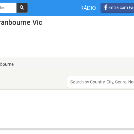
RÁDIO
Entre com Fa
ranbourne Vic
bourne