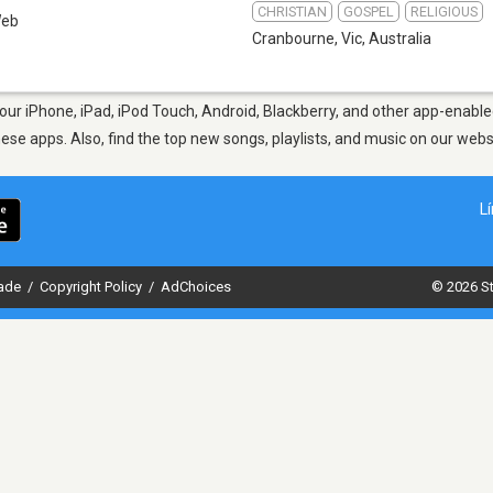
CHRISTIAN
GOSPEL
RELIGIOUS
eb
Cranbourne, Vic
,
Australia
ur iPhone, iPad, iPod Touch, Android, Blackberry, and other app-enable
hese apps. Also, find the top new songs, playlists, and music on our webs
L
dade
/
Copyright Policy
/
AdChoices
© 2026 St