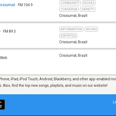
COMMUNITY
NOVAS
issiumal
FM 104.9
CONVERSA
VARIETY
Crissiumal
,
Brazil
INFORMATION
NOVAS
0
FM 89.5
ESPORTES
Crissiumal
,
Brazil
Crissiumal
,
Brazil
Web
Phone, iPad, iPod Touch, Android, Blackberry, and other app-enabled mob
s. Also, find the top new songs, playlists, and music on our website!
L