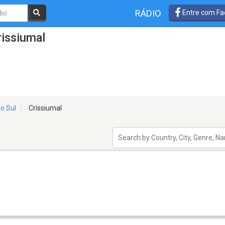
RÁDIO
Entre com Fa
issiumal
o Sul
Crissiumal