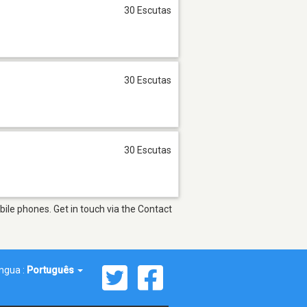
30 Escutas
30 Escutas
30 Escutas
ile phones. Get in touch via the Contact
íngua :
Português