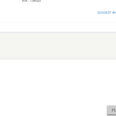
Web
-
128Kbps
SUGGEST A
P