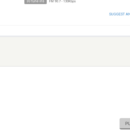
30 tune ins
FM 90.7
-
130Kbps
SUGGEST A
P