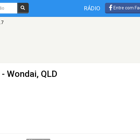
RÁDIO
Entre com Fa
.7
 - Wondai, QLD