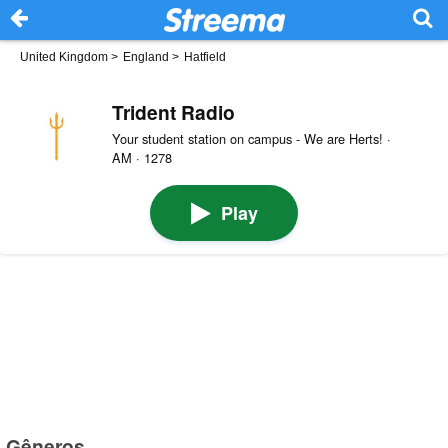
United Kingdom
>
England
>
Hatfield
Trident Radio
Your student station on campus - We are Herts! ·
AM · 1278
Play
Gêneros