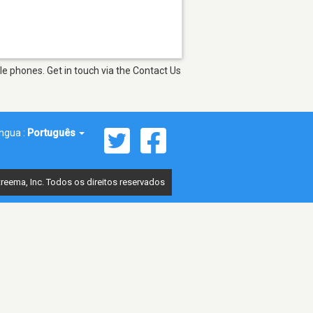
e phones. Get in touch via the Contact Us
íngua :
Português
reema, Inc. Todos os direitos reservados