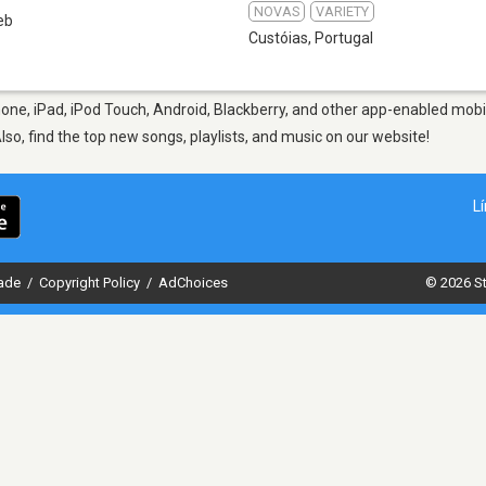
NOVAS
VARIETY
eb
Custóias
,
Portugal
one, iPad, iPod Touch, Android, Blackberry, and other app-enabled mobil
Also, find the top new songs, playlists, and music on our website!
L
dade
/
Copyright Policy
/
AdChoices
© 2026 St