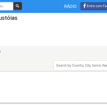
RÁDIO
Entre com Fa
ustóias
s