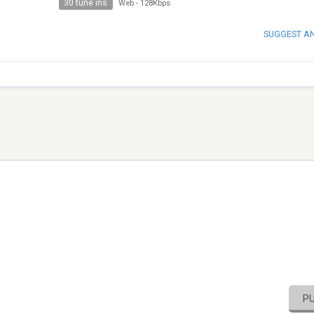
30 tune ins
Web
-
128Kbps
SUGGEST A
P