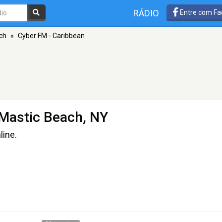
RÁDIO
Entre com Fa
ch
»
Cyber FM - Caribbean
Mastic Beach, NY
line.