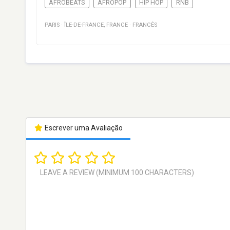
AFROBEATS
AFROPOP
HIP HOP
RNB
PARIS
·
ÎLE-DE-FRANCE
,
FRANCE
·
FRANCÊS
Escrever uma Avaliação