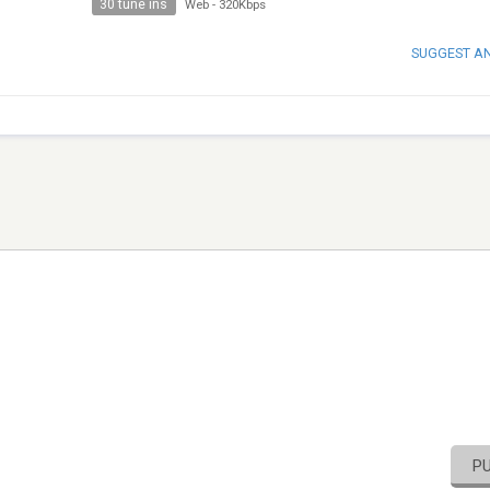
30 tune ins
Web
-
320Kbps
SUGGEST A
P