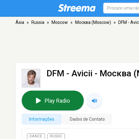
Ásia
»
Russia
»
Moscow
»
Москва (Moscow)
»
DFM - Avici
DFM - Avicii
- Москва 
Play Radio
Informações
Dados de Contato
DANCE
RUSSO