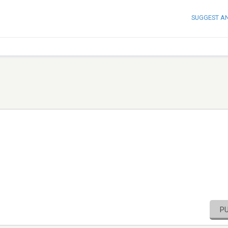
SUGGEST A
P