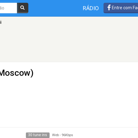
RÁDIO
Entre com Fa
i
(Moscow)
30 tune ins
Web
-
96Kbps