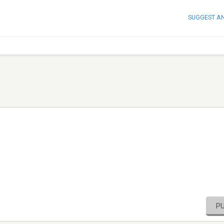
SUGGEST A
P