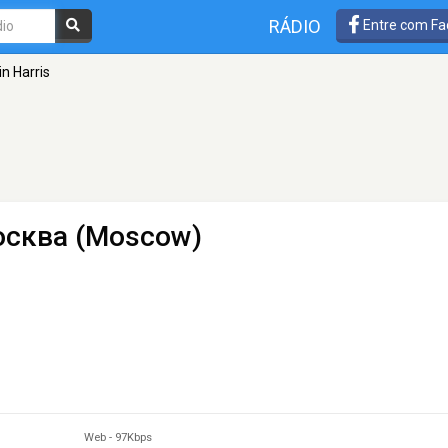
RÁDIO
Entre com Fa
in Harris
осква (Moscow)
Web
-
97Kbps