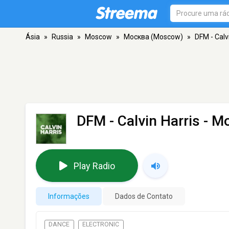
Ásia
»
Russia
»
Moscow
»
Москва (Moscow)
»
DFM - Calv
DFM - Calvin Harris
- М
Play Radio
Informações
Dados de Contato
DANCE
ELECTRONIC