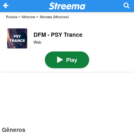
Russia
>
Moscow
>
Москва (Moscow)
DFM - PSY Trance
Web
Play
Gêneros