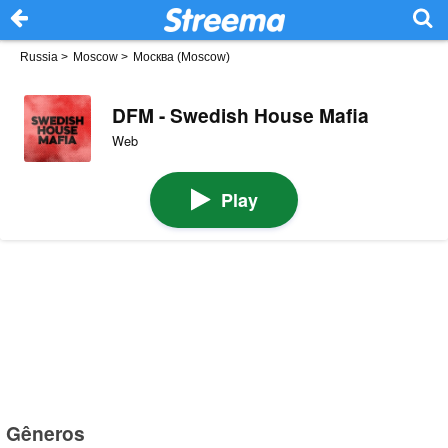
Russia
>
Moscow
>
Москва (Moscow)
DFM - Swedish House Mafia
Web
Play
Gêneros