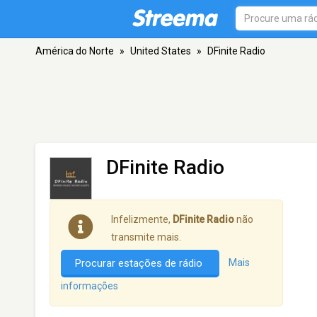
América do Norte
»
United States
»
DFinite Radio
DFinite Radio
Infelizmente,
DFinite Radio
não
transmite mais.
Procurar estações de rádio
Mais
informações