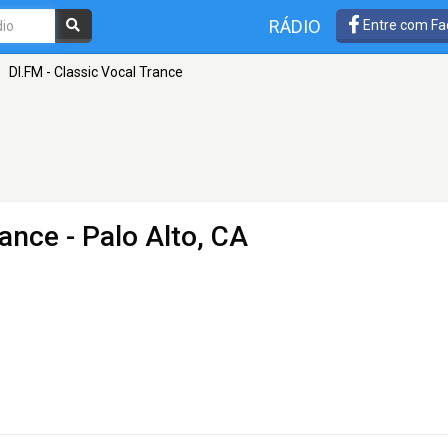
RÁDIO
Entre com Fa
»
DI.FM - Classic Vocal Trance
rance
- Palo Alto, CA