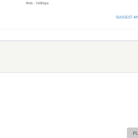
Web
-
160Kbps
SUGGEST A
P