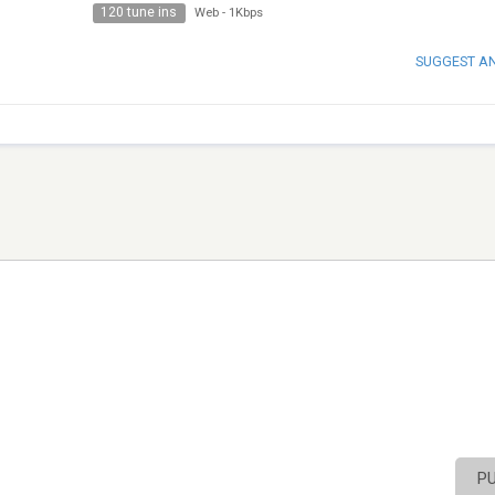
120 tune ins
Web
-
1Kbps
SUGGEST A
P