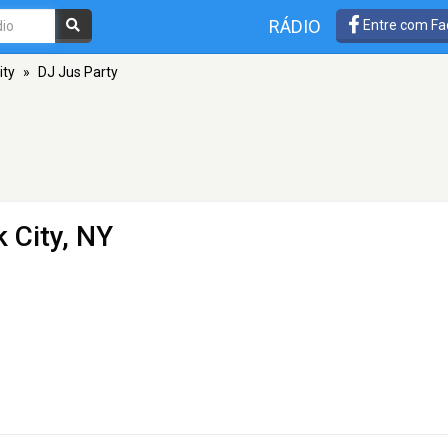
RÁDIO
Entre com Fa
ity
»
DJ Jus Party
 City, NY