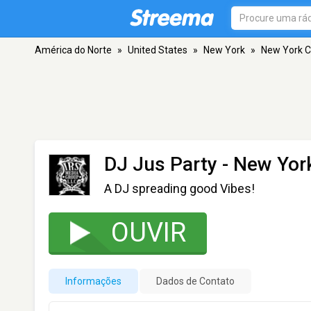
América do Norte
»
United States
»
New York
»
New York C
DJ Jus Party
- New York
A DJ spreading good Vibes!
OUVIR
Informações
Dados de Contato