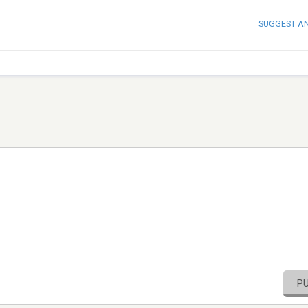
SUGGEST A
P