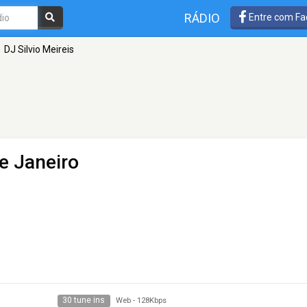
RÁDIO
Entre com Fa
DJ Silvio Meireis
de Janeiro
30 tune ins
Web
-
128Kbps