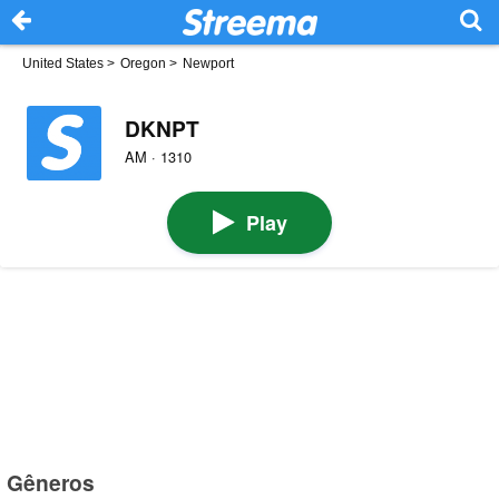
United States
>
Oregon
>
Newport
DKNPT
AM · 1310
Play
Gêneros