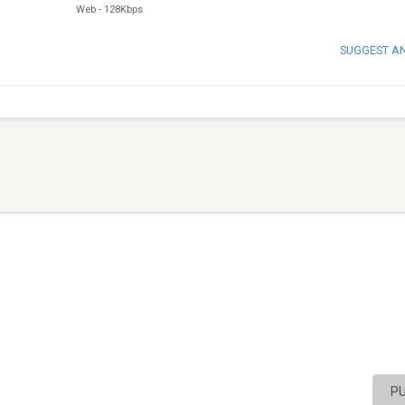
Web
-
128Kbps
SUGGEST A
P