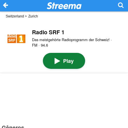
Switzerland
>
Zurich
Radio SRF 1
Das meistgehörte Radioprogramm der Schweiz! ·
FM · 94.6
Play
Gêneros