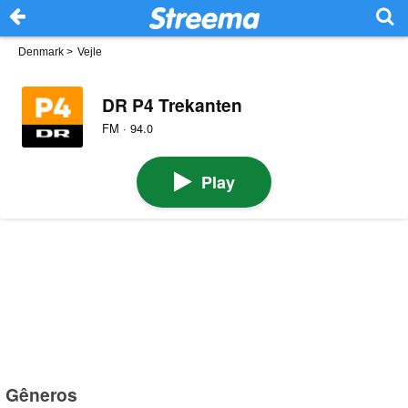
Denmark
>
Vejle
DR P4 Trekanten
FM · 94.0
Play
Gêneros