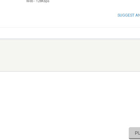
Web
-
128Kbps
SUGGEST A
P