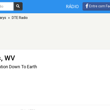
RÁDIO
Entre com Fa
arys
»
DTE Radio
s, WV
ation Down To Earth