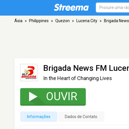
Ásia
»
Philippines
»
Quezon
»
Lucena City
»
Brigada News
Brigada News FM Luce
In the Heart of Changing Lives
OUVIR
Informações
Dados de Contato