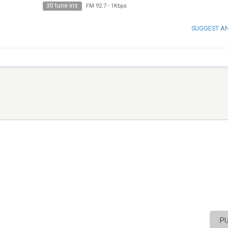
30 tune ins
FM 92.7
-
1Kbps
SUGGEST A
P