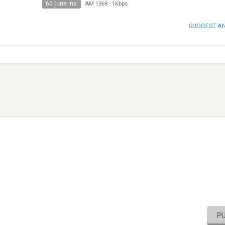
60 tune ins
AM 1368
-
1Kbps
SUGGEST A
L
P