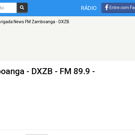
RÁDIO
Entre com Fa
Brigada News FM Zamboanga - DXZB
oanga - DXZB
- FM 89.9 -