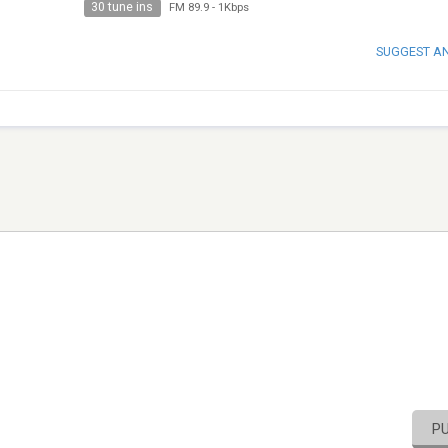
30 tune ins
FM 89.9
-
1Kbps
SUGGEST A
P