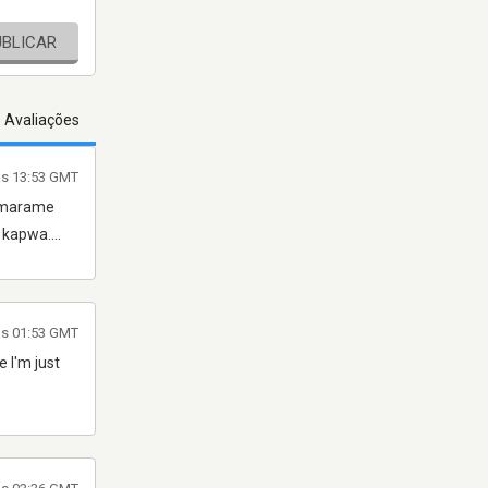
UBLICAR
s Avaliações
às 13:53 GMT
t marame
kapwa....
às 01:53 GMT
 I'm just