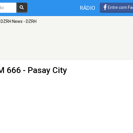
RÁDIO
Entre com Fa
DZRH News - DZRH
M 666 - Pasay City