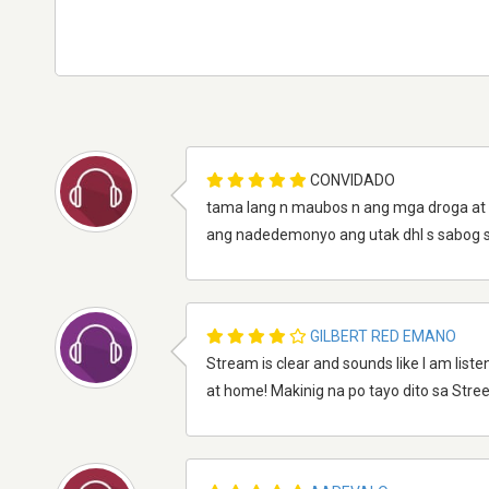
CONVIDADO
tama lang n maubos n ang mga droga at
ang nadedemonyo ang utak dhl s sabog s
GILBERT RED EMANO
Stream is clear and sounds like I am list
at home! Makinig na po tayo dito sa Str