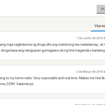
P
Veja a
7 de Junho de 2016 
 ang mga nagbebenta ng droga dhl ung matitinong tao nadadamay...a
 droga kaya ang nangyayari gumagawa cla ng hnd maganda s kanilang 
2 de Março de 2016 
ening to my home radio. Very reasonable and real time. Makes me feel like
eema, DZRH. Salamat po.