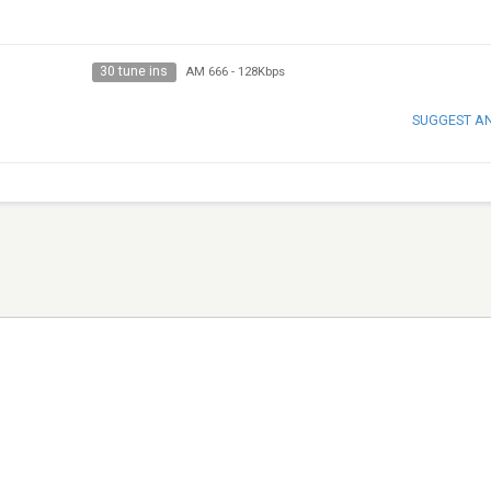
30 tune ins
AM 666
-
128Kbps
SUGGEST A