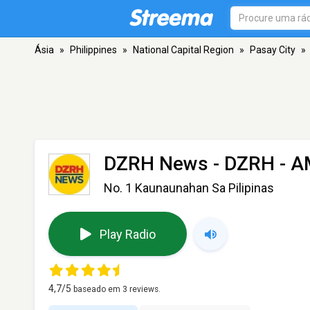
Ásia
»
Philippines
»
National Capital Region
»
Pasay City
»
DZRH News - DZRH
- A
No. 1 Kaunaunahan Sa Pilipinas
Play Radio
4,7
/5
baseado em
3
reviews.