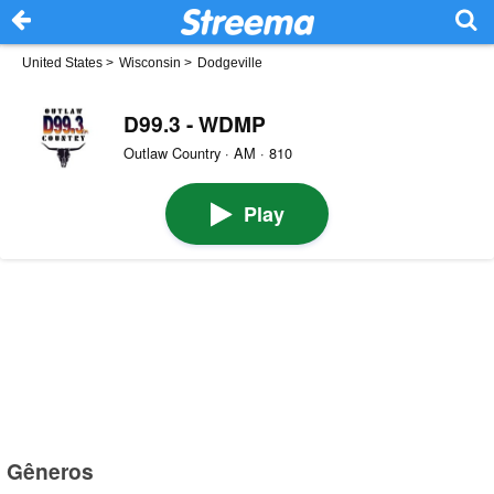
United States
>
Wisconsin
>
Dodgeville
D99.3 - WDMP
Outlaw Country · AM · 810
Play
Gêneros