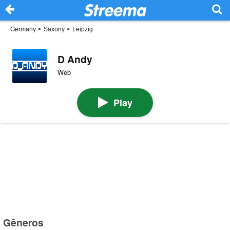
Germany
>
Saxony
>
Leipzig
D Andy
Web
Play
Gêneros