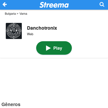
Bulgaria
>
Varna
Danchotronix
Web
Play
Gêneros