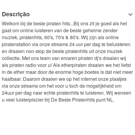
Descrição
Welkom bij de beste piraten hits...Bij ons zit je goed als het 
gaat om online luisteren van de beste geheime zender 
muziek, piratenhits, 60's, 70's & 80's. Wij zijn als online 
piratenstation via onze streams 24 uur per dag te beluisteren 
en draaien non-stop de beste piratenhits uit onze muziek 
collectie. Met ons team van ervaren piraten dj's draaien wij 
als piraten radio voor u! Als etherpiraten draaien we het liefst 
in de ether maar door de enorme hoge boetes is dat niet meer 
haalbaar. Daarom draaien we op het internet onze plaatjes 
via onze streams om het voor u toch de mogelijkheid om 
24uur per dag naar echte piratenhits te luisteren. Wij wensen 
u veel luisterplezier bij De Beste Piratenhits punt NL.