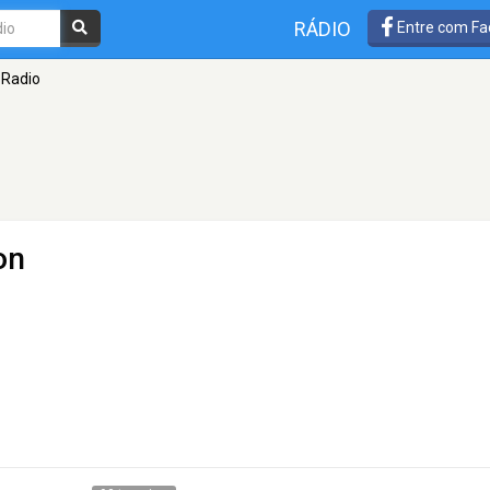
RÁDIO
Entre com Fa
 Radio
on