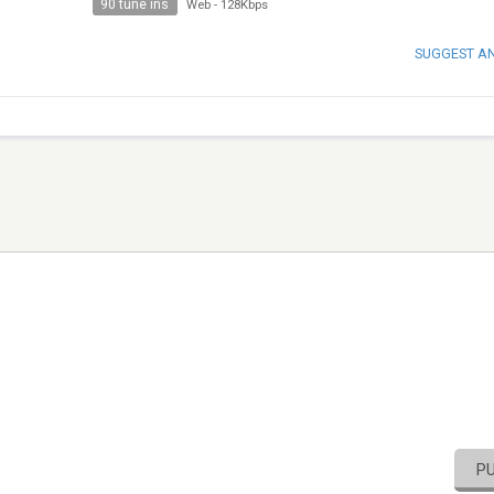
90 tune ins
Web
-
128Kbps
SUGGEST A
P