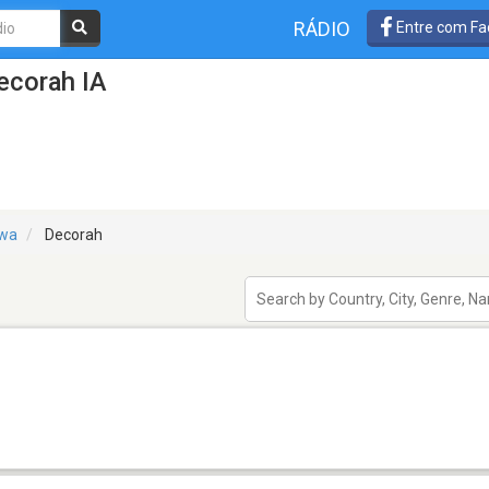
RÁDIO
Entre com Fa
ecorah IA
owa
Decorah