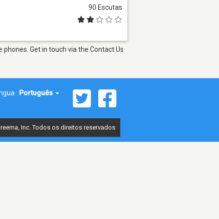
90 Escutas
 phones. Get in touch via the Contact Us
íngua :
Português
reema, Inc. Todos os direitos reservados