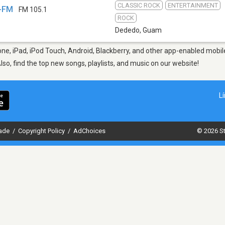
CLASSIC ROCK
ENTERTAINMENT
-FM
FM 105.1
ROCK
Dededo
,
Guam
ne, iPad, iPod Touch, Android, Blackberry, and other app-enabled mobile
Also, find the top new songs, playlists, and music on our website!
L
dade
/
Copyright Policy
/
AdChoices
© 2026 St