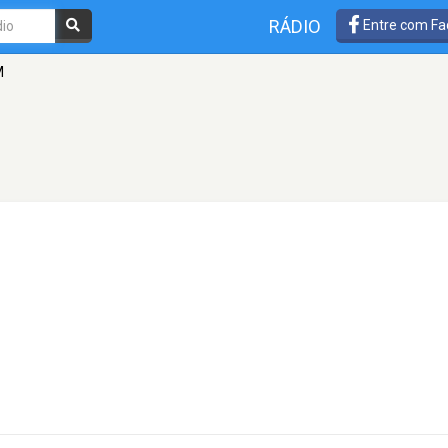
RÁDIO
Entre com Fa
M