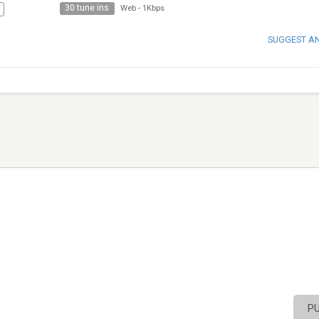
30 tune ins
Web
-
1Kbps
SUGGEST A
P